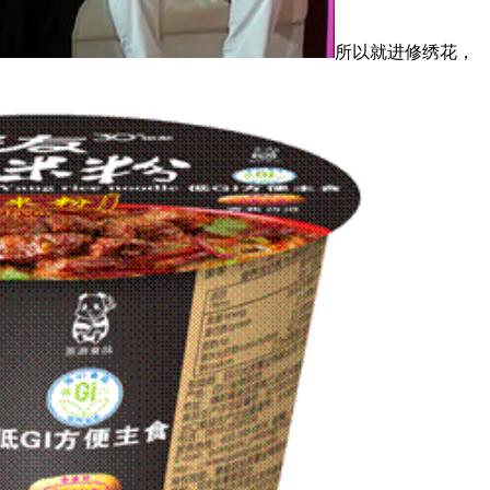
所以就进修绣花，