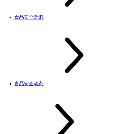
食品安全常识
食品安全动态