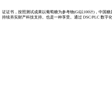
证证书，按照测试成果以葡萄糖为参考物(Gi以100计)，中国糖尿
持续夯实财产科技支持。也是一种享受。通过 DSC/PLC 数