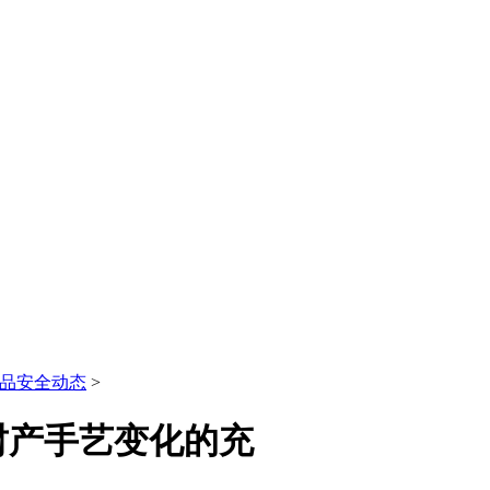
品安全动态
>
财产手艺变化的充