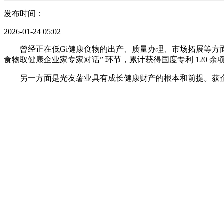
发布时间：
2026-01-24 05:02
曾经正在低Gi健康食物的出产、质量办理、市场拓展等方面正
食物取健康企业家专家对话” 环节，累计获得国度专利 120 
另一方面是光友薯业具有成长健康财产的根本和前提。获企业