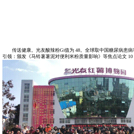
传送健康。光友酸辣粉Gi值为 48。全球取中国糖尿病患病
引领：颁发《马铃薯薯泥对便利米粉质量影响》等焦点论文 10