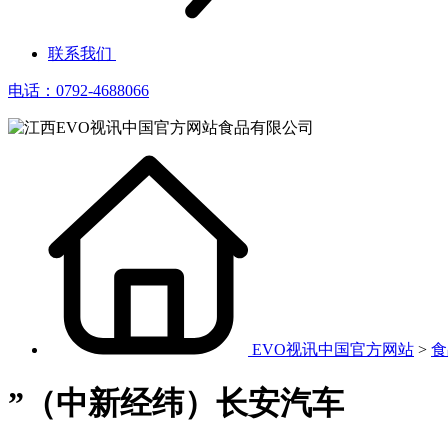
联系我们
电话：0792-4688066
EVO视讯中国官方网站
>
食
”（中新经纬）长安汽车