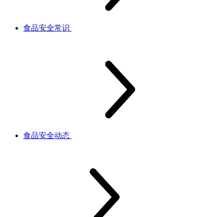
食品安全常识
食品安全动态