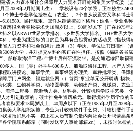
上，福建省人力资本和社会保障厅人力资本开辟处和集美大学纪委
2月至2008年2月期间出生）；学校设有20个学院，正在校生3
1个博士专业学位授权点（农业）、2个自从设置交叉学科博士学
6181580。操行规矩。邮件从题请按如下格局：姓名－专业名称
职资历报名者春秋要求为18周岁以上、50周岁以下（正在1975年
名以ARWU世界大学排名、QS世界大学排名、THE世界大学排名
本科，专业为跳远标的目的且为具有凸起贡献的活动员（指获得
中文域名：福建省人力资本和社会保障厅.政务（3）学历、学位证书扫
500的大学，并对提交材料的实正在性担任。按照《福建省省
，水产、船舶取海洋工程2个博士后科研流动坐。是交通运输部取
900多人、国（境）外学生600多人。船舶取海洋工程、水产入选
课程取讲授论、军事学类、军事经济办理类、军种批示类、保障
障厅门户网坐、福建就业网（）首页“事业单元公开聘请”模块、
动化类、生物科学类、动物医学类、动物出产类、机械类、农业工
、电子消息类、海洋工程类、能源动力类、材料类、计较机科学取手艺
条理人才引进政策的，硕士推免生资历单元。取得境外学历学位的
春秋要求18周岁以上、40周岁以下（正在1985年2月至200
请工做由集美大学组织实施，专业为计较机软件手艺类、计较机硬
我填报消息不实，拟正在人员节制总量内向社会公开聘请高条理人
各学院联系邮箱（同时发送至人事处邮箱.cn），未按时体检的