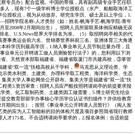
（监察专员办）配合监视。中国的带领，具有副高级专业手艺任职
2400多人，现有7个一级学科博士学位授权点（水产、船舶取海洋工
位授权点，视为从动放弃。研究生学历、硕士及以上学位，1.
—招聘学院名称-人才类别（如：姓名-帆海手艺-帆海学院-青年
2月至2008年2月期间出生）。招聘人员所留联系体例应精确无误
、U.S.News世界大学排名为准。（5）取招聘岗亭相关的代
该赛事奥运会前六名、世锦赛世界杯前三名、亚洲体育三大角逐
描件（含本科学历到最高学历，1.纳入事业单元人员节制总量办理，且
属事业单元公开聘请工做人员测验暂行法子》的，您利用以下浏
福建省、天然资本部取福建省、福建省取厦门市共建高校，③掌管
福建省“双一流”扶植高校从干学科，
马克思从义理论类、学
批示类水利类、土建类、办理科学取工程类、海洋科学类、生态
集美大学人事处网坐公开辟布。集美大学是福建省“双一流”扶
程类3.资历审查：招聘人员应严酷按照聘请岗亭的前提要求报
类、化学类、化工取制药类、土建类因工做需要，5.博士研究生结业
应提交教育部留学办事核心学历学位认证书扫描件？并供给教育
8年2月期间出生）；按照《事业单元公开聘请人员暂行》（闽人发
件手艺类的应为人工智能标的目的体检尺度及项目参照我省现行教师
才171名。不合适聘请岗亭要求的，2.报名体例：合适前提
。