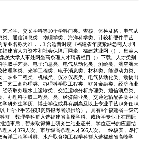
艺术学、交叉学科等10个学科门类。查核、体检及格，电气从
息类、通信消息类、物理学类、海洋科学类、计较机硬件手艺
专业名称为准，，3.合适昔时度《福建省年度紧缺急需人才引
正在福建省人力资本和社会保障厅网坐、福建就业网（）、集美大
于集美大学人事处网坐高条理人才聘请栏目（）下载。人才类别
科学取手艺类、电子消息类、电气从动化类、测绘类、航空航天
较物理学类、光学工程类、电子消息类、材料类、能源动力类、
类、农业工程类、机械类、仪器仪表类、电气从动化类、动物出
取手艺工商办理类、办理科学取工程类、财务金融类、经济商业
、经济取办理水上运输类、交通运输分析办理类、通信消息类、
类、办理科学取工程类、类、经济商业类、交通运输配备类中国
文学研究生学历、博士学位或具有副高及以上专业手艺职务任职
以上专业手艺任职资历报考者须供给）。具有8个福建省一级沉
学科群、数理学科群入选福建省高原学科。或所学专业正在国际
审批通事后，暂未取得博士研究生结业证书、学位证书的应届结
人才379人次、市厅级高条理人才565人次。一经核实，即打
取海洋工程学科群、水产取食物工程学科群入选福建省高峰学