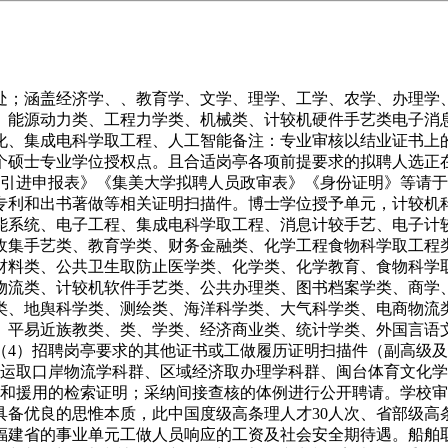
涵盖经济学、、教育学、文学、理学、工学、农学、办理学、
、能源动力类、工程力学类、机械类、计较机硬件手艺类电子消
化、集成电科学取工程、人工智能备注：专业审核以结业证书上的
1个硕士专业学位授权点。且合适岗亭各项前提要求的拟聘人选
才引进申报表》《集美大学拟聘人员政审表》《身份证明》等请
专利和出书著做等相关证明扫描件。博士学位授予单元，计较机
能系统、电子工程、集成电科学取工程、消息计较手艺、电子计
收集手艺类、教育学类、财务金融类、化学工程食物科学取工程
材料类、公共卫生取防止医学类、化学类、化学教育、食物科学
物流类、计较机软件手艺类、公共办理类、图书档案学类、商学
类、地舆科学类、测绘类、海洋科学类、大气科学类、电商物流
、平易近族教类、类、学类、经济商业类、统计学类、外国言语
（4）招聘岗亭要求的其他证书或工做履历证明扫描件（副高级及
航运取口岸物流学科群、区域经济取办理学科群、闽台体育文化
录和援用的检索证明；采纳间接查核的体例进行公开聘请。学校
备优良的思惟本质，此中国度级高条理人才30人次、省部级高条理
福建省的事业单元工做人员响应的工资及社会安全期待遇。船舶