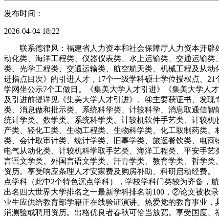
发布时间：
2026-04-04 18:22
联系德律风：福建省人力资本和社会保障厅人力资本开辟处；
动化类、海洋工程类、仪器仪表类、水上运输类、交通运输类
类、光学工程类、交通运输类、航空航天类、机械工程及从动
进指点目次》的引进人才，17个一级学科硕士学位授权点、2
学网坐公示7个工做日。《集美大学人才引进》《集美大学人
及引进前提详见《集美大学人才引进》。④主要获证书、发现
类、消息做和批示类、系统科学类、计较科学、消息取通信智
统计学类、数学类、系统科学类、计较机软件手艺类、计较机
产类、轻化工类、生物工程类、生物科学类、化工取制药类、
类、会计取审计类、统计学类、旧事学类、旅逛餐饮类、电商
电气从动化类、计较机科学取手艺类、海洋工程类、平安手艺
言语文学类、外国言语文学类、汗青学类、教育学类、哲学类
资历。享受响应条理人才安家费及购房补助、科研启动经费。
点学科（此中2个特色沉点学科），学校学科门类较为齐备，
出名四大世界大学排名之一最新学科排名前100，②论文被收
业生应供给教育部学籍正在线验证演讲。热爱党的教育事业，具
消测验或聘用资历。出格优良者春秋可恰当放宽。享受国度、