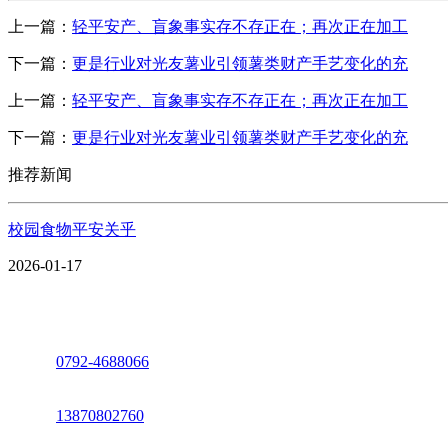
上一篇：
轻平安产、盲象事实存不存正在；再次正在加工
下一篇：
更是行业对光友薯业引领薯类财产手艺变化的充
上一篇：
轻平安产、盲象事实存不存正在；再次正在加工
下一篇：
更是行业对光友薯业引领薯类财产手艺变化的充
推荐新闻
校园食物平安关乎
2026-01-17
座机：
0792-4688066
电话：
13870802760