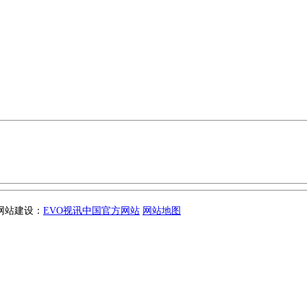
 网站建设：
EVO视讯中国官方网站
网站地图