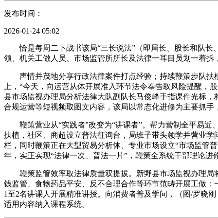
发布时间：
2026-01-24 05:02
恰是每周二下战书该局“三长说法”（即局长、股长和队长、
领、机关工做人员、市场监管所所长及法律一耳目员划一着拆
声情并茂地分享行政法律案件打点经验；持续鞭策步队扶植取
上，“今天，向运营从体开展准入环节法令奉告取风险提醒，股
县市场监视办理局分析法律大队副队长马俊峰手指课件光标，构
合规运营等短视频取图文内容，该局以常态化进修为主要抓手
鞭策营业从“实践者”改变为“讲课者”。帮力营制全平易近
扶植，社区、商超设立普法征询台，局班子带头领学并营业学问
栏，同时鞭策正在大型贸易分析体、专业市场设立“市场监管普
年，实正实现“法律一次、普法一片”，鞭策全系统干部理论进
鞭策监管效率取法律质量双提拔。新野县市场监视办理局将
钱监管、食物药品平安、反不合理合作等环节范畴开展工做：
1至2名讲课人开展精准讲授。向消费者普及学问，（图/罗晓刚
适用内容纳入课程系统。