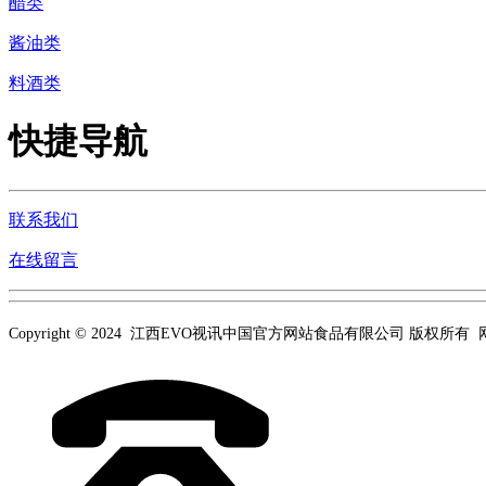
醋类
酱油类
料酒类
快捷导航
联系我们
在线留言
Copyright © 2024 江西EVO视讯中国官方网站食品有限公司 版权所有