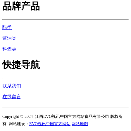
品牌产品
醋类
酱油类
料酒类
快捷导航
联系我们
在线留言
Copyright © 2024 江西EVO视讯中国官方网站食品有限公司 版权所
有 网站建设：
EVO视讯中国官方网站
网站地图