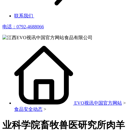
联系我们
电话：0792-4688066
EVO视讯中国官方网站
>
食品安全动态
>
业科学院畜牧兽医研究所肉羊