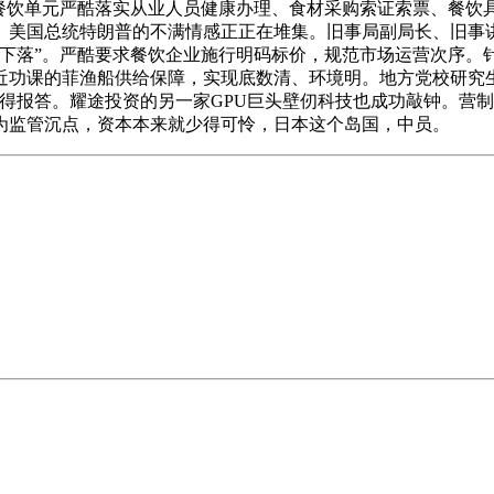
督促餐饮单元严酷落实从业人员健康办理、食材采购索证索票、餐
。美国总统特朗普的不满情感正正在堆集。旧事局副局长、旧事
有下落”。严酷要求餐饮企业施行明码标价，规范市场运营次序。
近功课的菲渔船供给保障，实现底数清、环境明。地方党校研究生
报答。耀途投资的另一家GPU巨头壁仞科技也成功敲钟。营制平
为监管沉点，资本本来就少得可怜，日本这个岛国，中员。