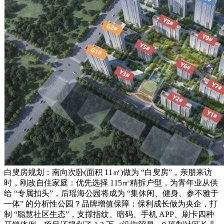
白叟房规划：南向次卧(面积 11㎡)做为 “白叟房”，亲朋来访
时，刚改自住家庭：优先选择 115㎡精拆户型，为青年业从供
给 “专属扣头”，后瑶海公园将成为 “集休闲、健身、参不雅于
一体” 的分析性公园？品牌增值保障：保利成长做为央企，打
制 “聪慧社区生态”，支撑指纹、暗码、手机 APP、刷卡四种