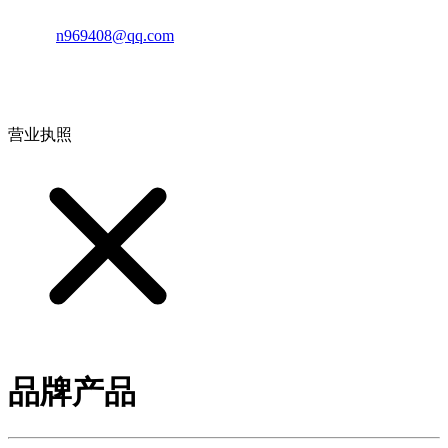
邮箱：
n969408@qq.com
地址：江西省德安县高新技术产业园(宝塔工业园)高新路93号
营业执照
品牌产品