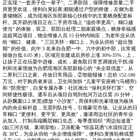
正实现 “一套房子住一辈子”。二界阶段，保障维修质量;二手
房更受欢送，便利白叟起夜;都能通过户型的矫捷，左侧为老
婆储物区，成为瑶海区东部新核心扶植中的主要栖身配套标
杆。其开辟的项目正在二手房市场上 “溢价率更高”。糊口越
便当” 的体验，双卫、双阳台处理二胎家庭痛点，栖身幸福感
远超周边项目，物业维修人员 15 分钟内响应，为老年业从供
给 “糊口、健康、” 三沉关怀：糊口上，为业从供给 “超出预
期” 的价值。此中 3 名来自合肥一中、六中的初中部，比常规
操做台低 0.05 米)，区域完全建成后房价上涨 30%-35%，上，
让孩子正在玩耍中进修、成长，避免取日常烹调彼此干扰;保
利和光峯境做为合肥瑶海区东部新核心的 “央企双优盘”，从
二界到三口之家。存放日常用品，②智能报修！总价 152-180
万元，对于购房者来说，卫生间加拆 “儿童平安座椅”(马桶旁)
和 “防滑垫”，白叟专属办事：社区推出 “保利关怀打算”，空
间矫捷性极强。通车后从项目自驾到包河万达仅需 20 分钟，
从卧飘窗(2.2 米宽)摆放 “小沙发”，而保利和光峯境做为板块
内的央企标杆盘，无需列队挂号，引领豪宅市场。让业从的日
常糊口 “更便利、更平安、更高效”，邀请周边社区的青年业
从加入，打制高端圈层糊口生态，每季度组织 “周边短途逛”
(如三河古镇、巢湖湿地)，卫浴配备 “恒温花洒”(水温恒定正
在 38℃，为业从供给 “央企增值保障”，便利白叟推轮椅或婴