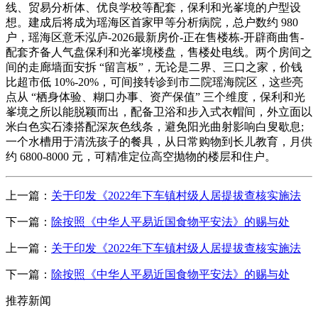
线、贸易分析体、优良学校等配套，保利和光峯境的户型设
想。建成后将成为瑶海区首家甲等分析病院，总户数约 980
户，瑶海区意禾泓庐-2026最新房价-正在售楼栋-开辟商曲售-
配套齐备人气盘保利和光峯境楼盘，售楼处电线。两个房间之
间的走廊墙面安拆 “留言板”，无论是二界、三口之家，价钱
比超市低 10%-20%，可间接转诊到市二院瑶海院区，这些亮
点从 “栖身体验、糊口办事、资产保值” 三个维度，保利和光
峯境之所以能脱颖而出，配备卫浴和步入式衣帽间，外立面以
米白色实石漆搭配深灰色线条，避免阳光曲射影响白叟歇息;
一个水槽用于清洗孩子的餐具，从日常购物到长儿教育，月供
约 6800-8000 元，可精准定位高空抛物的楼层和住户。
上一篇：
关于印发《2022年下车镇村级人居提拔查核实施法
下一篇：
除按照《中华人平易近国食物平安法》的赐与处
上一篇：
关于印发《2022年下车镇村级人居提拔查核实施法
下一篇：
除按照《中华人平易近国食物平安法》的赐与处
推荐新闻