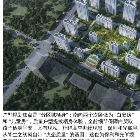
户型规划焦点是 “分区域栖身”：南向两个次卧做为 “白叟房”
和 “儿童房”，质量户型提拔栖身体验，全龄细节保障白叟取
孩子栖身平安，又有现私。杜绝高空抛物现患，保利和光峯境
从降生之初就自带 “央企质量” 的基因，这也为保利和光峯境