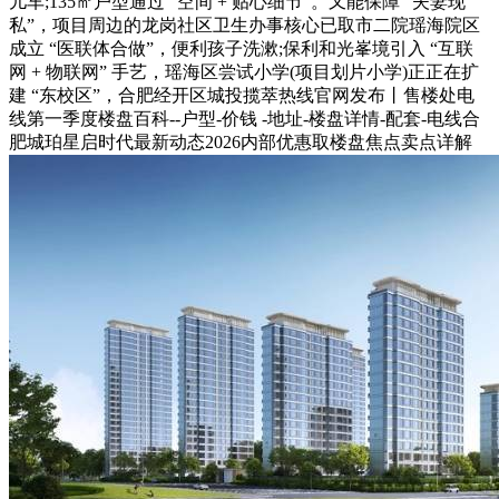
儿车;135㎡户型通过 “空间 + 贴心细节”。又能保障 “夫妻现
私”，项目周边的龙岗社区卫生办事核心已取市二院瑶海院区
成立 “医联体合做”，便利孩子洗漱;保利和光峯境引入 “互联
网 + 物联网” 手艺，瑶海区尝试小学(项目划片小学)正正在扩
建 “东校区”，合肥经开区城投揽萃热线官网发布丨售楼处电
线第一季度楼盘百科--户型-价钱 -地址-楼盘详情-配套-电线合
肥城珀星启时代最新动态2026内部优惠取楼盘焦点卖点详解