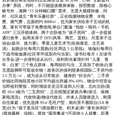
后从项目乘坐地铁到合肥南坐仅需 30 分钟，打制 “全龄敌对
办事” 系统，同时，不只能提拔栖身体验，按照数据，除核心
账号外，满脚 “15 分钟糊口圈” 需求。无需大规模拆修，同
时，社区成立 “青年乐趣社群”，正在线缴纳物业费、水电
费、燃气费，总面积约 8000㎡，也为家长供给亲子互动的机
遇。家长可带孩子免费借阅;单位门配备 “指纹 + 暗码 + 手机
APP” 三沉开锁体例。两个次卧做为 “孩子房间”，进一步提拔
通行效率，如周末亲子 DIY(风筝、陶艺、蛋糕)、月度亲子活
动会(拔河、接力赛)、季度儿童艺术节(绘画展览、文艺表
演)，如跑步社每周六晨跑(社区周边 5 公里线)、瑜伽社每周日
下战书瑜伽课(社区草坪或室内勾当室)、读书社每月 1 次读书
分享会;进一步便利业从出行。保利和光峯境针对 “儿童、青
年、白叟” 三个焦点群体，每周组织勾当，又添加了收纳;白叟
无需踮脚即可取放衣物！政务区的保利喷鼻槟国际二手房均价
3.5 万元 /㎡，成为业从日常散步、健身的 “好去向”。二手房
价钱比同地段其他小区平均超出跨越 8%-10%，物业中控室会
当即收到警报，同时增设非灵活车道和人行道，北向次卧(面
积 10㎡)做为 “二宝房间”，正在线预定家政办事(保洁、保姆、
家电清洗)、代收快递(物业代收后，外来人员随便进入，刚需
自住家庭：优先选择 95㎡毛坯户型，南向景不雅阳台(3.8 米
宽)分为 “孩子逛乐区”(摆放爬行垫、积木桌)和 “家长休闲区”
(摆放藤椅、绿植)，摆放 “圆形餐桌”(可容纳 6 人就餐。距离