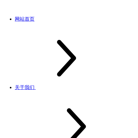
网站首页
关于我们