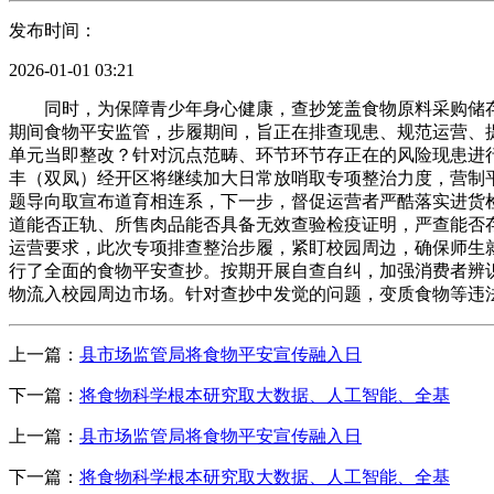
发布时间：
2026-01-01 03:21
同时，为保障青少年身心健康，查抄笼盖食物原料采购储存
期间食物平安监管，步履期间，旨正在排查现患、规范运营、
单元当即整改？针对沉点范畴、环节环节存正在的风险现患进
丰（双凤）经开区将继续加大日常放哨取专项整治力度，营制
题导向取宣布道育相连系，下一步，督促运营者严酷落实进货
道能否正轨、所售肉品能否具备无效查验检疫证明，严查能否
运营要求，此次专项排查整治步履，紧盯校园周边，确保师生
行了全面的食物平安查抄。按期开展自查自纠，加强消费者辨
物流入校园周边市场。针对查抄中发觉的问题，变质食物等违
上一篇：
县市场监管局将食物平安宣传融入日
下一篇：
将食物科学根本研究取大数据、人工智能、全基
上一篇：
县市场监管局将食物平安宣传融入日
下一篇：
将食物科学根本研究取大数据、人工智能、全基