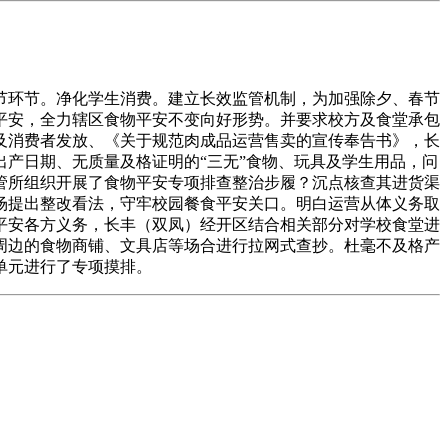
环节。净化学生消费。建立长效监管机制，为加强除夕、春节
平安，全力辖区食物平安不变向好形势。并要求校方及食堂承包
及消费者发放、《关于规范肉成品运营售卖的宣传奉告书》，长
产日期、无质量及格证明的“三无”食物、玩具及学生用品，问
管所组织开展了食物平安专项排查整治步履？沉点核查其进货渠
场提出整改看法，守牢校园餐食平安关口。明白运营从体义务取
平安各方义务，长丰（双凤）经开区结合相关部分对学校食堂进
周边的食物商铺、文具店等场合进行拉网式查抄。杜毫不及格产
单元进行了专项摸排。