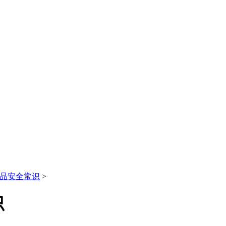
品安全常识
>
识