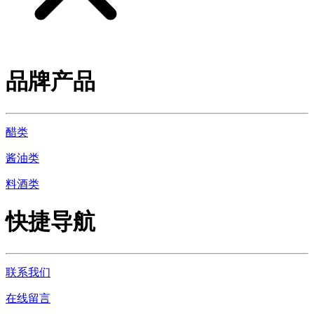
品牌产品
醋类
酱油类
料酒类
快捷导航
联系我们
在线留言