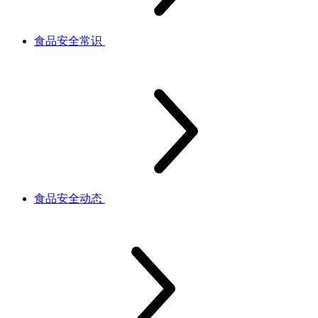
食品安全常识
食品安全动态