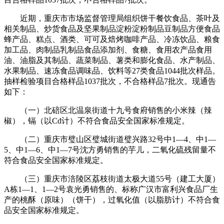
近期，重庆市市场监督管理局组织饼干餐饮食品、茶叶及
相关制品、炒货食品及坚果制品淀粉淀粉制品豆制品方便食品
蜂产品、糕点、酒类、可可及焙烤咖啡产品、冷冻饮品、粮食
加工品、肉制品乳制品食品添加剂、食糖、食用农产品食用
油、油脂及其制品、蔬菜制品、薯类和膨化食品、水产制品、
水果制品、速冻食品调味品、饮料等27类食品1044批次样品。
抽样检验项目合格样品1037批次，不合格样品7批次。现通告
如下：
（一）北碚区北温泉街道十九号食府销售的小米辣（辣
椒），镉（以Cd计）不符合食品安全国家标准规定。
（二）重庆市璧山区璧城街道璧兴路32号中1—4、中1—
5、中1—6、中1—7号沈方勇销售的芋儿，二氧化硫残留量不
符合食品安全国家标准规定。
（三）重庆市涪陵区荔枝街道太极大道55号（建工大厦）
A栋1—1、1—2号袁光勇销售的、标称广汉市富利兴食品厂生
产的桃酥（原味）（饼干），过氧化值（以脂肪计）不符合食
品安全国家标准规定。