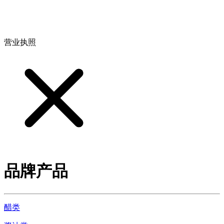
地址：江西省德安县高新技术产业园(宝塔工业园)高新路93号
营业执照
品牌产品
醋类