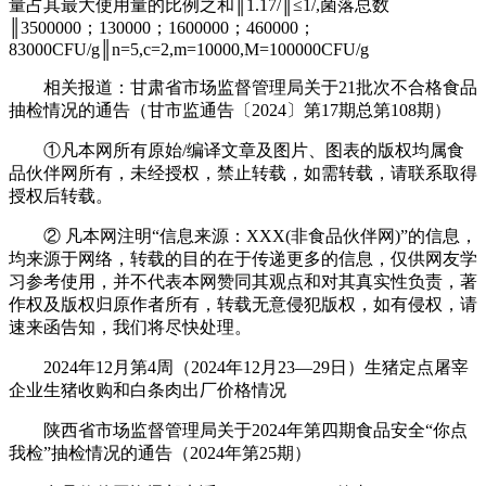
量占其最大使用量的比例之和║1.17/║≤1/,菌落总数
║3500000；130000；1600000；460000；
83000CFU/g║n=5,c=2,m=10000,M=100000CFU/g
相关报道：甘肃省市场监督管理局关于21批次不合格食品
抽检情况的通告（甘市监通告〔2024〕第17期总第108期）
①凡本网所有原始/编译文章及图片、图表的版权均属食
品伙伴网所有，未经授权，禁止转载，如需转载，请联系取得
授权后转载。
② 凡本网注明“信息来源：XXX(非食品伙伴网)”的信息，
均来源于网络，转载的目的在于传递更多的信息，仅供网友学
习参考使用，并不代表本网赞同其观点和对其真实性负责，著
作权及版权归原作者所有，转载无意侵犯版权，如有侵权，请
速来函告知，我们将尽快处理。
2024年12月第4周（2024年12月23—29日）生猪定点屠宰
企业生猪收购和白条肉出厂价格情况
陕西省市场监督管理局关于2024年第四期食品安全“你点
我检”抽检情况的通告（2024年第25期）