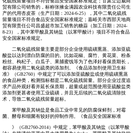
化硫残留量项目不符合食品安全国家标准规定；甘肃立迈威商
贸有限公司销售的，标称张掖金满园农业科技有限责任公司生
产的代用杏皮茶（生产日期：2024-6-25），其中二氧化硫残
留量项目不符合食品安全国家标准规定；嘉峪关市西部天地商
贸有限责任公司昌盛超市加工销售的糖蒜（加工日期：2024-
8-23），其中苯甲酸及其钠盐（以苯甲酸计）项目不符合食品
安全国家标准规定。
二氧化硫残留量主要是部分企业使用硫磺熏蒸、添加亚硫
酸盐以达到漂白防腐的目的。比如花椒、腐竹、黄花菜、粉条
粉丝、枸杞子、白瓜子、果脯蜜饯等为了色泽好看保质期长，
都容易使用二氧化硫类的添加剂。《食品添加剂使用卫生标
准》（GB2760）中规定了可以添加亚硫酸盐或使用硫磺熏蒸
的食品种类，检测指标都是二氧化硫残留量。部分企业过度追
求产品外观好看并延长保质期，超量或超范围使用亚硫酸盐类
添加剂更甚者使用工业硫磺，并且无后续的二氧化硫清除技
术，导致二氧化硫残留量超标。
苯甲酸及其钠盐是食品工业中常见的防腐保鲜剂，对霉
菌、酵母和细菌有较好的抑制作用。《食品安全国家标准
》（GB2760-2014）中规定，苯甲酸及其钠盐（以苯甲酸