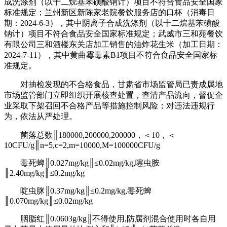
成洗涤剂（以十二烷基苯磺酸钠计）项目不符合食品安全国家
标准规定；兰州新区新陈家老院餐饮服务店的口杯（消毒日
期：2024-6-3），其中阴离子合成洗涤剂（以十二烷基苯磺酸
钠计）项目不符合食品安全国家标准规定；武威市三和苑餐饮
有限公司三和酒楼东关店加工销售的油炸花生米（加工日期：
2024-7-11），其中黄曲霉毒素B1项目不符合食品安全国家标
准规定。
对抽检发现的不合格食品，甘肃省市场监管局已责成属地
市场监管部门立即组织开展核查处置，查清产品流向，督促企
业采取下架召回不合格产品等措施控制风险；对违法违规行
为，依法从严处理。
菌落总数║180000,200000,200000，＜10，＜
10CFU/g║n=5,c=2,m=10000,M=100000CFU/g
毒死蜱║0.027mg/kg║≤0.02mg/kg,噻虫胺
║2.40mg/kg║≤0.2mg/kg
啶虫脒║0.37mg/kg║≤0.2mg/kg,毒死蜱
║0.070mg/kg║≤0.02mg/kg
胭脂红║0.0603g/kg║不得使用,防腐剂混合使用时各自用