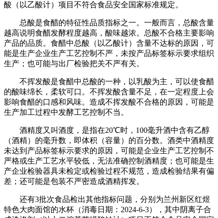
酸（以乙酸计）项目不符合食品安全国家标准规定。
总酸是食醋的特征性品质指标之一。一般而言，总酸含量
越高说明食醋发酵程度越高，酸味越浓。总酸不合格主要影响
产品的品质。食醋中总酸（以乙酸计）含量不达标的原因，可
能是生产企业生产工艺控制不严，未按产品标签标示要求组织
生产；也可能与出厂检验把关不严有关。
不挥发酸是食醋中总酸的一种，以乳酸为主，可以使食醋
的酸味绵长，柔软可口。不挥发酸含量不足，在一定程度上会
影响食醋的口感和风味。造成不挥发酸不合格的原因，可能是
生产加工过程中发酵工艺控制不当。
酒精度又叫酒度，是指在20℃时，100毫升酒中含有乙醇
（酒精）的毫升数，即体积（容量）的百分数。酒类中酒精度
未达到产品标签标示要求的原因，可能是企业生产工艺控制不
严格或生产工艺水平较低，无法准确控制酒精度；也可能是生
产企业检验器具未检定或检验过程不规范，造成检验结果有偏
差；还可能是包装不严密造成酒精挥发。
还有3批次食品检出其他指标问题，分别为兰州新区红煜
特色大肉面馆的水杯（消毒日期：2024-6-3），其中阴离子合