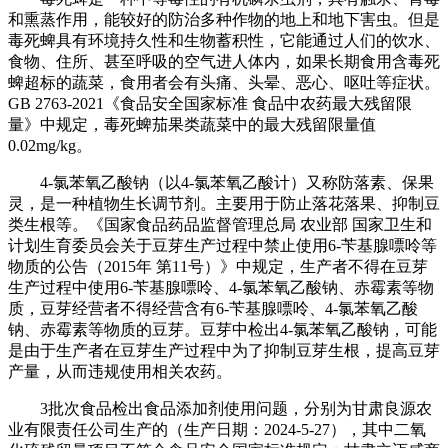
和熏蒸作用，能较好的防治多种作物的地上和地下害虫。但是
毒死蜱具有环境持久性和生物蓄积性，它能通过人们的饮水、
食物、住所、甚至呼吸的空气进人体内，如果长期食用含毒死
蜱超标的蔬菜，食用者会有头痛、头晕、恶心、呕吐等症状。
GB 2763-2021《食品安全国家标准 食品中农药最大残留限
量》中规定，毒死蜱茄果类蔬菜中的最大残留限量值
0.02mg/kg。
4-氯苯氧乙酸钠（以4-氯苯氧乙酸计）又称防落素、保果
灵，是一种植物生长调节剂。主要用于防止落花落果、抑制豆
类生根等。《国家食品药品监督管理总局 农业部 国家卫生和
计划生育委员会关于豆芽生产过程中禁止使用6-苄基腺嘌呤等
物质的公告（2015年 第11号）》中规定，生产者不得在豆芽
生产过程中使用6-苄基腺嘌呤、4-氯苯氧乙酸钠、赤霉素等物
质，豆芽经营者不得经营含有6-苄基腺嘌呤、4-氯苯氧乙酸
钠、赤霉素等物质的豆芽。豆芽中检出4-氯苯氧乙酸钠，可能
是由于生产者在豆芽生产过程中为了抑制豆芽生根，提高豆芽
产量，从而违规使用相关农药。
3批次食品检出食品添加剂使用问题，分别为甘肃良源农
业有限责任公司生产的（生产日期：2024-5-27），其中二氧