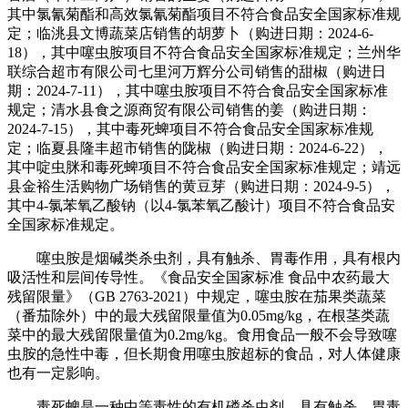
其中氯氰菊酯和高效氯氰菊酯项目不符合食品安全国家标准规
定；临洮县文博蔬菜店销售的胡萝卜（购进日期：2024-6-
18），其中噻虫胺项目不符合食品安全国家标准规定；兰州华
联综合超市有限公司七里河万辉分公司销售的甜椒（购进日
期：2024-7-11），其中噻虫胺项目不符合食品安全国家标准
规定；清水县食之源商贸有限公司销售的姜（购进日期：
2024-7-15），其中毒死蜱项目不符合食品安全国家标准规
定；临夏县隆丰超市销售的陇椒（购进日期：2024-6-22），
其中啶虫脒和毒死蜱项目不符合食品安全国家标准规定；靖远
县金裕生活购物广场销售的黄豆芽（购进日期：2024-9-5），
其中4-氯苯氧乙酸钠（以4-氯苯氧乙酸计）项目不符合食品安
全国家标准规定。
噻虫胺是烟碱类杀虫剂，具有触杀、胃毒作用，具有根内
吸活性和层间传导性。《食品安全国家标准 食品中农药最大
残留限量》（GB 2763-2021）中规定，噻虫胺在茄果类蔬菜
（番茄除外）中的最大残留限量值为0.05mg/kg，在根茎类蔬
菜中的最大残留限量值为0.2mg/kg。食用食品一般不会导致噻
虫胺的急性中毒，但长期食用噻虫胺超标的食品，对人体健康
也有一定影响。
毒死蜱是一种中等毒性的有机磷杀虫剂，具有触杀、胃毒