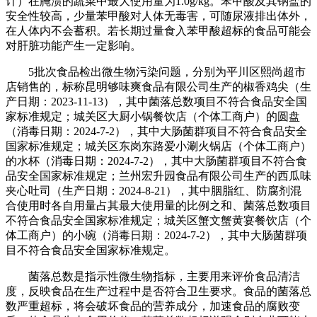
计）在腌渍的蔬菜中最大使用量为1.0g/kg。苯甲酸及其钠盐的
安全性较高，少量苯甲酸对人体无毒害，可随尿液排出体外，
在人体内不会蓄积。若长期过量食入苯甲酸超标的食品可能会
对肝脏功能产生一定影响。
5批次食品检出微生物污染问题，分别为平川区熙尚超市
店销售的，标称昆明够味爽食品有限公司生产的椒香鸡尖（生
产日期：2023-11-13），其中菌落总数项目不符合食品安全国
家标准规定；城关区大厨小锅餐饮店（个体工商户）的圆盘
（消毒日期：2024-7-2），其中大肠菌群项目不符合食品安全
国家标准规定；城关区东岗东路爱小涮火锅店（个体工商户）
的水杯（消毒日期：2024-7-2），其中大肠菌群项目不符合食
品安全国家标准规定；兰州宏升园食品有限公司生产的西瓜味
夹心吐司（生产日期：2024-8-21），其中胭脂红、防腐剂混
合使用时各自用量占其最大使用量的比例之和、菌落总数项目
不符合食品安全国家标准规定；城关区蟹文蟹黄宴餐饮店（个
体工商户）的小碗（消毒日期：2024-7-2），其中大肠菌群项
目不符合食品安全国家标准规定。
菌落总数是指示性微生物指标，主要用来评价食品清洁
度，反映食品在生产过程中是否符合卫生要求。食品的菌落总
数严重超标，将会破坏食品的营养成分，加速食品的腐败变