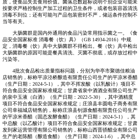
质，使食品失去食用价值。菌落总数超标说明个别企业可能未
按要求严格控制生产加工过程的卫生条件，或者包装容器清洗
消毒不到位；还有可能与产品包装密封不严，储运条件控制不
当等有关。
大肠菌群是国内外通用的食品污染常用指示菌之一。《食
品安全国家标准 消毒餐（饮）具》（GB 14934-2016）中规
定，消毒餐（饮）具中大肠菌群不得检出。餐（饮）具中检出
大肠菌群的原因可能是餐具清洗、灭菌不彻底，或存放过程中
污染等。
4批次食品检出质量指标问题，分别为华亭市聚德佳粮油
店销售的，标称平凉泾桥酿造有限责任公司生产的平凉米香醋
（生产日期：2024-5-1），其中不挥发酸（以乳酸计）项目不
符合食品安全国家标准规定；甘肃省泉中酒酒业有限公司生产
的泉中玉液（白酒）（生产日期：2022-5-30），其中酒精度
项目不符合食品安全国家标准规定；庄浪县丰圆电子商务有限
公司幸福城店销售的，标称庄浪县钊源食醋有限责任公司生产
的平凉米香醋（固态发酵食醋）（生产日期：2024-5-1），其
中总酸（以乙酸计）项目不符合食品安全国家标准规定；甘肃
发到家运营管理有限公司销售的，标称山西晋骄醋业有限公司
生产的老陈醋（酿造食醋）（生产日期：2024-1-6），其中总