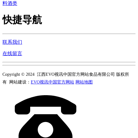
料酒类
快捷导航
联系我们
在线留言
Copyright © 2024 江西EVO视讯中国官方网站食品有限公司 版权所
有 网站建设：
EVO视讯中国官方网站
网站地图