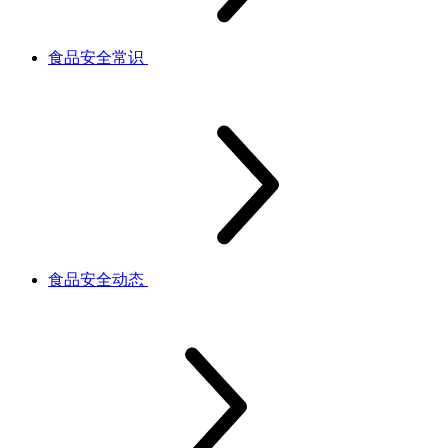
食品安全常识
食品安全动态