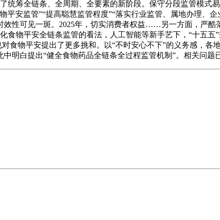
入了统筹全链条、全周期、全要素的新阶段。保守分段监管模式
平安监管”“提高聪慧监管程度”“落实行业监管、属地办理、企
效性可见一斑。2025年，切实消费者权益……另一方面，严酷
化食物平安全链条监管的看法，人工智能等新手艺下，“十五五
；也对食物平安提出了更多挑和。以“不时安心不下”的义务感，
此中明白提出“健全食物药品全链条全过程监管机制”。相关问题