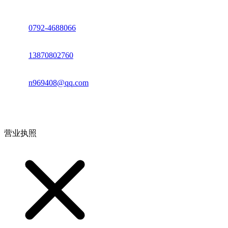
座机：
0792-4688066
电话：
13870802760
邮箱：
n969408@qq.com
地址：江西省德安县高新技术产业园(宝塔工业园)高新路93号
营业执照