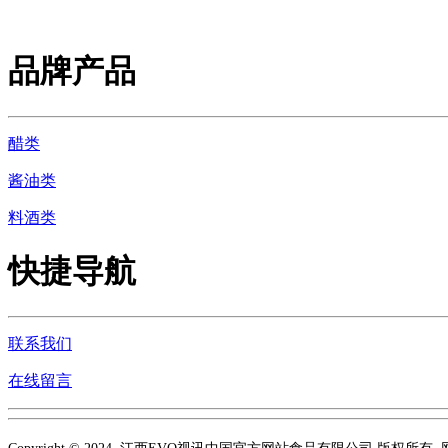
品牌产品
醋类
酱油类
料酒类
快捷导航
联系我们
在线留言