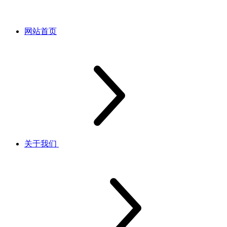
网站首页
关于我们