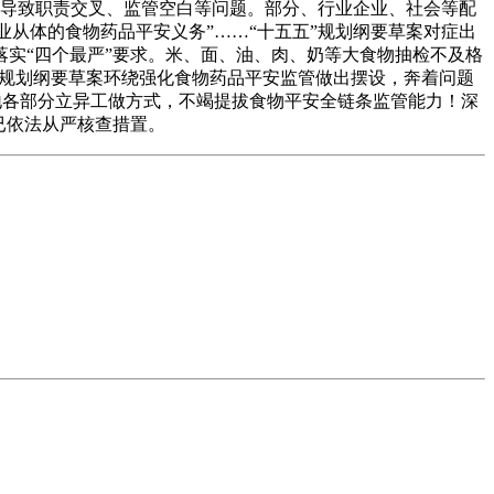
易导致职责交叉、监管空白等问题。部分、行业企业、社会等配
业从体的食物药品平安义务”……“十五五”规划纲要草案对症出
落实“四个最严”要求。米、面、油、肉、奶等大食物抽检不及格
”规划纲要草案环绕强化食物药品平安监管做出摆设，奔着问题
各地各部分立异工做方式，不竭提拔食物平安全链条监管能力！深
已依法从严核查措置。