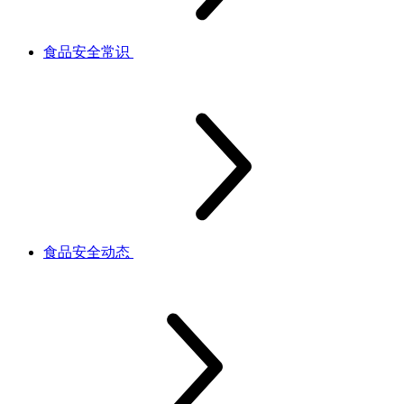
食品安全常识
食品安全动态