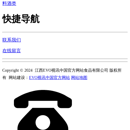
料酒类
快捷导航
联系我们
在线留言
Copyright © 2024 江西EVO视讯中国官方网站食品有限公司 版权所
有 网站建设：
EVO视讯中国官方网站
网站地图