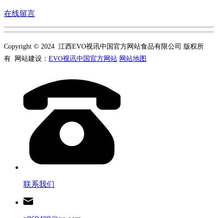
在线留言
Copyright © 2024 江西EVO视讯中国官方网站食品有限公司 版权所
有 网站建设：
EVO视讯中国官方网站
网站地图
联系我们