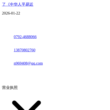
了《中华人平易近
2026-01-22
座机：
0792-4688066
电话：
13870802760
邮箱：
n969408@qq.com
地址：江西省德安县高新技术产业园(宝塔工业园)高新路93号
营业执照