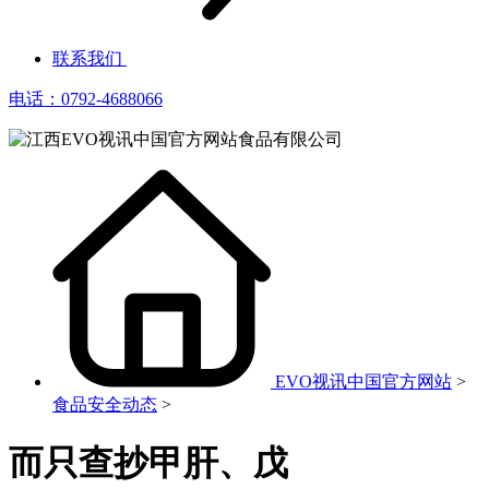
联系我们
电话：0792-4688066
EVO视讯中国官方网站
>
食品安全动态
>
而只查抄甲肝、戊