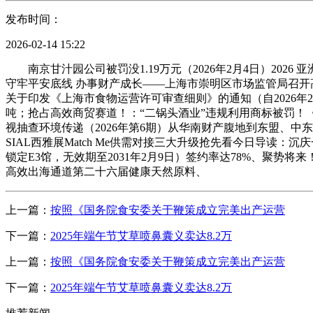
发布时间：
2026-02-14 15:22
南京甘汁园公司被罚没1.19万元（2026年2月4日）2026
守牢平安底线 办事财产成长——上海市崇明区市场监管局召开高
关于印发《上海市食物运营许可审查细则》的通知（自2026年2月1
吨；抢占高效商贸赛道！：“二锅头酒业”违规利用商标被罚！《液
视抽查环境传递（2026年第6期）从华南财产腹地到东盟、中东
SIAL西雅展Match Me供需对接三大升级抢先看今日导读
锁定E3馆，无效期至2031年2月9日）签约率达78%、聚势将来
高效出海通道第二十六届健康天然原料、
上一篇：
按照《国务院食安委关于鞭策成立完美出产运营
下一篇：
2025年端午节艾草喷鼻囊义卖达8.2万
上一篇：
按照《国务院食安委关于鞭策成立完美出产运营
下一篇：
2025年端午节艾草喷鼻囊义卖达8.2万