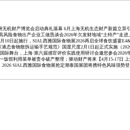
 亚洲无机财产博览会启动典礼落幕 6月上海无机生态财产新篇立异引
风险食物出产企业工做恳谈会2026年欠发财地域“土特产”走进
0日起施行，SIAL西雅国际食物展2026再启全球食饮盛宴E4&E5
态食物散拆运输手艺规范》国度尺度2月1日起正式实施（2026年
国际舞台，上海·第六届感官评价实践使用研讨会邀您参会2026华
：沉庆一饭馆利用菜单被责令破产整理；驱动财产将来【4月15-1
！2026 SIAL西雅国际食物展抢定潮泰国展团将携特色风味强势登岸