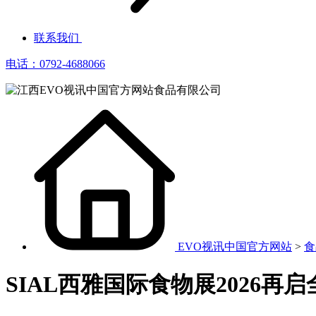
联系我们
电话：0792-4688066
EVO视讯中国官方网站
>
食
SIAL西雅国际食物展2026再