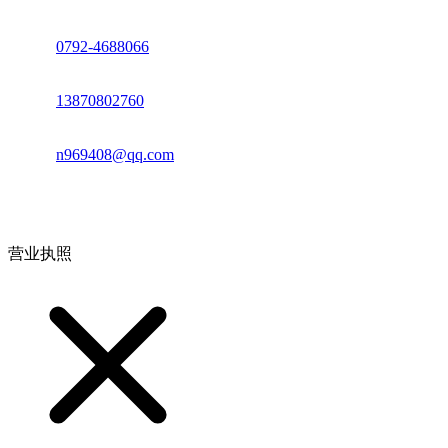
座机：
0792-4688066
电话：
13870802760
邮箱：
n969408@qq.com
地址：江西省德安县高新技术产业园(宝塔工业园)高新路93号
营业执照