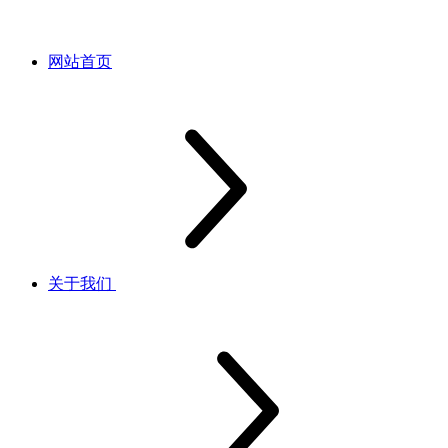
网站首页
关于我们