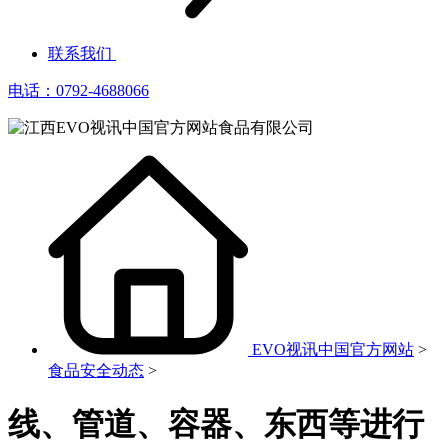
联系我们
电话：0792-4688066
EVO视讯中国官方网站
>
食品安全动态
>
线、管道、容器、东西等进行