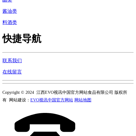
酱油类
料酒类
快捷导航
联系我们
在线留言
Copyright © 2024 江西EVO视讯中国官方网站食品有限公司 版权所
有 网站建设：
EVO视讯中国官方网站
网站地图