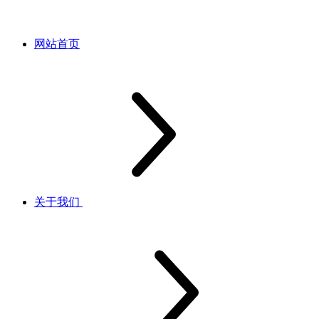
网站首页
关于我们