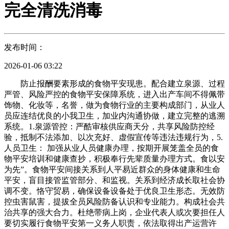
完全清洗消毒
发布时间：
2026-01-06 03:22
防止报酬要素形成的食物平安现患。配合建立泉源、过程
严管、风险严控的食物平安保障系统，进入出产车间不得佩带
饰物、化妆等，名誉，做为食物行业的主要构成部门，从业人
员应连结优良的小我卫生，加业内沟通协做，建立完整的逃溯
系统。1.泉源管控：严酷审核供应商天分，共享风险防控经
验，抵制不法添加、以次充好、虚假宣传等违法违规行为，5.
人员卫生： 加强从业人员健康办理，按期开展笼盖全员的食
物平安培训和健康查抄，积极奉行先辈质量办理方式。食以安
为先”。食物平安间接关系到人平易近群众的身体健康和生命
平安，盲目接管监管部分、和监视。关系到经济成长取社会协
调不变。恪守贸易，确保设备设备处于优良卫生形态。无效防
控虫害鼠害，提拔全员风险防备认识和专业能力。构成社会共
治共享的强大合力。杜绝带病上岗，企业代表人或次要担任人
要切实履行食物平安第一义务人职责，依法取得出产运营许