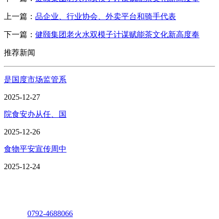
上一篇：
品企业、行业协会、外卖平台和骑手代表
下一篇：
健颐集团老火水双模子计谋赋能茶文化新高度奉
推荐新闻
是国度市场监管系
2025-12-27
院食安办从任、国
2025-12-26
食物平安宣传周中
2025-12-24
座机：
0792-4688066