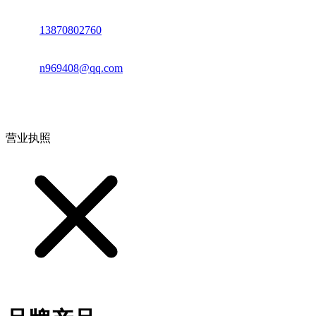
电话：
13870802760
邮箱：
n969408@qq.com
地址：江西省德安县高新技术产业园(宝塔工业园)高新路93号
营业执照