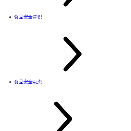
食品安全常识
食品安全动态