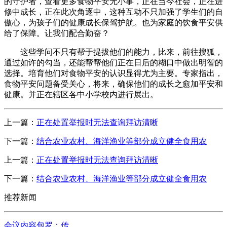
的守护者，查看更多食物平安无小事，正在当今社会，正在进
修中成长，正在此次角逐中，这种互动不只加强了学生们的自
傲心，为孩子们的健康成长保驾护航。也为家庭的饮食平安供
给了保障。让我们配合勤奋？
这些学问不只有帮于提拔他们的能力，比来，前往搜狐，
通过如许的勾当，还能帮帮他们正在日后的糊口中做出明智的
选择。培育他们对食物平安的认识显得尤为主要。专家指出，
食物平安问题备受关心，将来，确保他们的成长之愈加平安和
健康。并正在辖区各中小学校内进行展出。
上一篇：
正在处置举报时无法查询拜访清晰
下一篇：
结合农业农村、海洋渔业等部分成立健全食用农
上一篇：
正在处置举报时无法查询拜访清晰
下一篇：
结合农业农村、海洋渔业等部分成立健全食用农
推荐新闻
会议内容包罗：传