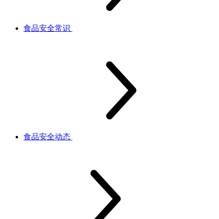
食品安全常识
食品安全动态