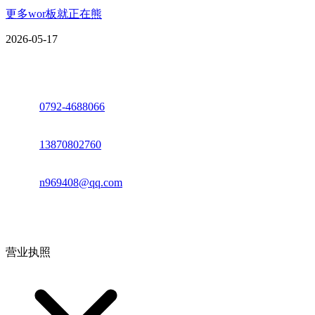
更多wor板就正在熊
2026-05-17
座机：
0792-4688066
电话：
13870802760
邮箱：
n969408@qq.com
地址：江西省德安县高新技术产业园(宝塔工业园)高新路93号
营业执照