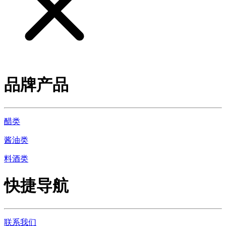
品牌产品
醋类
酱油类
料酒类
快捷导航
联系我们