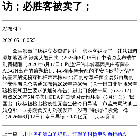
访；必胜客被卖了；
发布时间：
2026-06-18 05:31
盒马涉事门店被立案查询拜访；必胜客被卖了；违法饵料
添加地西泮 涉案人被刑拘（2026年6月15日）中消协发布端午
消费提醒（2026年6月17日）欧盟评估非转基因黑曲霉菌株
AE-GN出产的葡聚糖1，4-α-葡萄糖苷酶的平安性欧盟评估非
转基因解淀粉芽孢杆菌菌株BP出产的枯草杆菌金属卵白酶的
平安性海关总署通知布告2026年第80号（关于进口非洲腰果查
验检疫和卫生要求的通知布告）进出口食物一周（6.8-6.12）
看点2026年5月份美国FDA进口我国食物环境（5月汇总） 我
国出口辣椒被检出检疫性无害生物今日导读：市监总局约谈山
姆总部；国务院食安办沉磅发声：没有“特供酒” 发觉一律
（2026年6月12日）今日导读：182亿元，“大字吸睛、
上一篇：
此中包罗漂白的鸡爪、狂飙的租赁电动自行给A