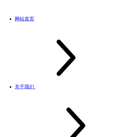
网站首页
关于我们