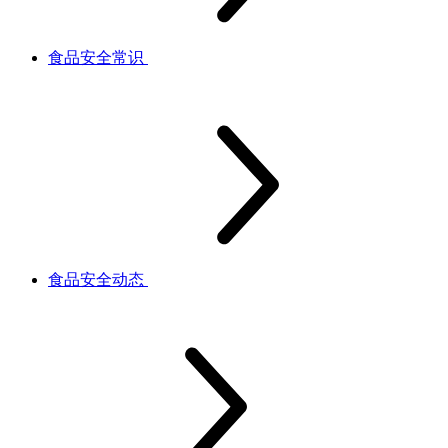
食品安全常识
食品安全动态