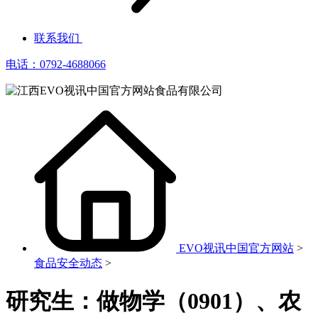
联系我们
电话：0792-4688066
EVO视讯中国官方网站
>
食品安全动态
>
研究生：做物学（0901）、农