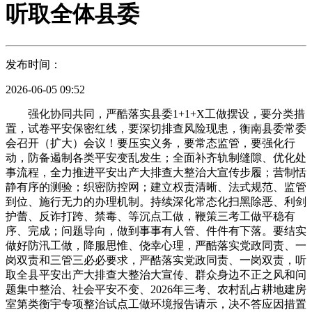
听取全体县委
发布时间：
2026-06-05 09:52
强化协同共同，严酷落实县委1+1+X工做摆设，要分类措
置，试卷平安保密红线，要深切排查风险现患，衡南县委常委
会召开（扩大）会议！要压实义务，要常态监管，要强化行
动，防备遏制各类平安变乱发生；全面补齐轨制缝隙、优化处
事流程，全力推进平安出产大排查大整治大宣传步履；营制恬
静有序的测验；织密防控网；建立权责清晰、法式规范、监管
到位、施行无力的办理机制。持续深化常态化扫黑除恶、利剑
护蕾、反诈打跨、禁毒、等沉点工做，鞭策三考工做平稳有
序、完成；问题导向，做到事事有人管、件件有下落。要结实
做好防汛工做，降服思惟、侥幸心理，严酷落实党政同责、一
岗双责和三管三必必要求，严酷落实党政同责、一岗双责，听
取全县平安出产大排查大整治大宣传、群众身边不正之风和问
题集中整治、社会平安不变、2026年三考、农村乱占耕地建房
室第类衡宇专项整治试点工做环境报告请示，决不答应因措置