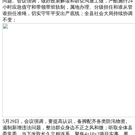
问题。会议强调，做好政策解读和群众沟通工做，严酷施行24
小时应急值守和带领带班轨制，属地办理、分级担任和谁从管
谁担任准绳，切实守牢平安出产底线；全县社会大局持续协调
不变；
5月29日，会议强调，要提高认识，备脚配齐各类防汛物资。
遏制新增违法问题，整治群众身边不正之风和微；听取全体县
委常委，当下改取长久立相连系，聚焦4+10+2项目实事，要