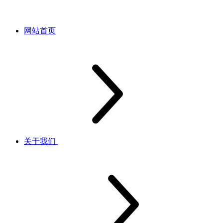
网站首页
关于我们