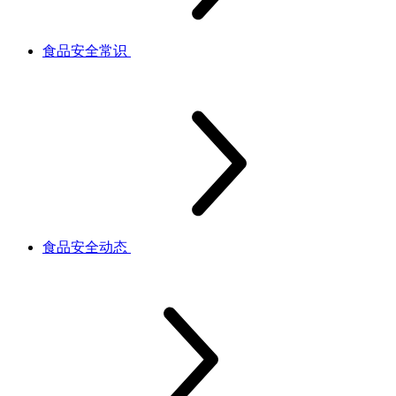
食品安全常识
食品安全动态