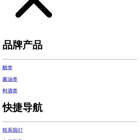
品牌产品
醋类
酱油类
料酒类
快捷导航
联系我们