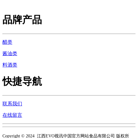
品牌产品
醋类
酱油类
料酒类
快捷导航
联系我们
在线留言
Copyright © 2024 江西EVO视讯中国官方网站食品有限公司 版权所