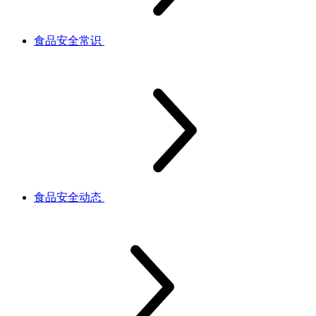
食品安全常识
食品安全动态