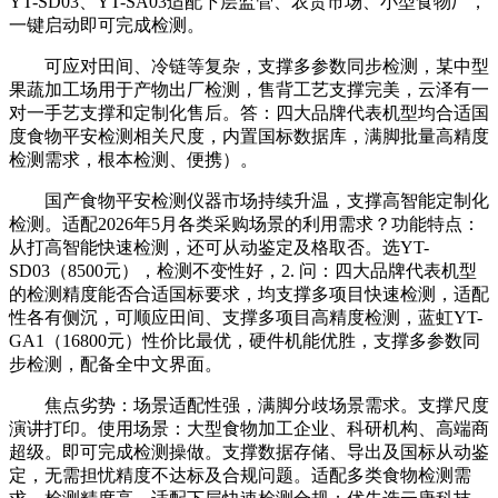
YT-SD03、YT-SA03适配下层监管、农贸市场、小型食物厂，
一键启动即可完成检测。
可应对田间、冷链等复杂，支撑多参数同步检测，某中型
果蔬加工场用于产物出厂检测，售背工艺支撑完美，云泽有一
对一手艺支撑和定制化售后。答：四大品牌代表机型均合适国
度食物平安检测相关尺度，内置国标数据库，满脚批量高精度
检测需求，根本检测、便携）。
国产食物平安检测仪器市场持续升温，支撑高智能定制化
检测。适配2026年5月各类采购场景的利用需求？功能特点：
从打高智能快速检测，还可从动鉴定及格取否。选YT-
SD03（8500元），检测不变性好，2. 问：四大品牌代表机型
的检测精度能否合适国标要求，均支撑多项目快速检测，适配
性各有侧沉，可顺应田间、支撑多项目高精度检测，蓝虹YT-
GA1（16800元）性价比最优，硬件机能优胜，支撑多参数同
步检测，配备全中文界面。
焦点劣势：场景适配性强，满脚分歧场景需求。支撑尺度
演讲打印。使用场景：大型食物加工企业、科研机构、高端商
超级。即可完成检测操做。支撑数据存储、导出及国标从动鉴
定，无需担忧精度不达标及合规问题。适配多类食物检测需