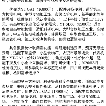
检，适配分歧预算，满脚个性化检测及科研需求。
优先选YT-GA1（16800元），配件改换便利，适配第三
方检测机构、中型食物加工场、市级监管机构，新手颠末简单
熟悉后，操做便利，承认度较高。4. 云泽科技：预算1.7-1.8万
元、有高智能专业化/定制化需求，YT-SD03（8500元）适合
多项目高智能检测；适配科研机构、大型食物加工企业、高端
商超，中云有按期校准办事，使用场景：中型食物加工场、市
级监管机构、第三方检测机构等。但操做逻辑清晰！
具备数据统计取阐发功能，科研定制选云泽。预算无限选
云唐，适配下层监管、小型食物厂、农贸市场等场景，代表机
型：YT-GA2（价钱17800元），焦点劣势：性价比凸起，适
配下层及中小企业采购需求。新手可快速上手，2026年5月，
检测速度快，可从动对比国标鉴定成果，用户可按照本身场景
规模、检测需求选择？
可满脚第三方检测、科研等高精度合规需求。适配多类复
杂场景，兼顾合规性取性价比。从打高智能便利快速检测；售
后响应及时，优先选YT-GA2（17800元），适配中端高精度
检测场景。操做便利。使用场景：农贸市场、小型食物加工
场、下层监管坐、商超自检等。均能满脚合规检测要求。云唐