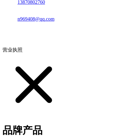
电话：
13870802760
邮箱：
n969408@qq.com
地址：江西省德安县高新技术产业园(宝塔工业园)高新路93号
营业执照
品牌产品