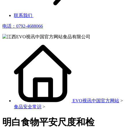
联系我们
电话：0792-4688066
EVO视讯中国官方网站
>
食品安全常识
>
明白食物平安尺度和检