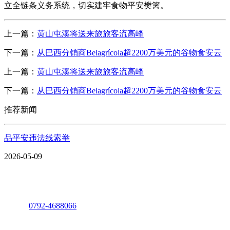
立全链条义务系统，切实建牢食物平安樊篱。
上一篇：
黄山屯溪将送来旅旅客流高峰
下一篇：
从巴西分销商Belagrícola超2200万美元的谷物食安云
上一篇：
黄山屯溪将送来旅旅客流高峰
下一篇：
从巴西分销商Belagrícola超2200万美元的谷物食安云
推荐新闻
品平安违法线索举
2026-05-09
座机：
0792-4688066