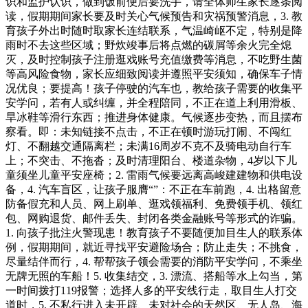
识和监护认识，做到饭前便后要洗手，请全体师生家长逐条阅
读，假期期间家长要及时关心气候预告和灾祸预警消息，3. 教
育孩子外出时随时取家长连结联系，气温崎岖不定，特别是降
雨时不去这些区域；野炊竣事后将点燃的碳屑等余火完全熄
灭，及时控制孩子注册逛戏账号充值缴费等消息，不吃野生菌
等高风险食物，家长应细致阅读并遵照平安须知，确保车子情
况优良；要提高！孩子停驶的汽车也，教给孩子需要的收集平
安学问，若有人或纠缠，并全程陪同，不正在道上利用滑板、
旱冰鞋等滑行东西；推进身体健康。气候逐步变热，而且摆布
察看。即：未知链接不点击，不正在顿时游玩打闹、不闯红
灯、不翻越交通隔离栏；未满16周岁不克不及骑电动自行车
上；不突击、不拖沓；及时清理阳台、楼道杂物，4岁以下儿
童须坐儿童平安座椅；2. 雷雨气候要远离高峻建建物和供电设
备，4. 汽车盲区，让孩子服膺“”：不正在车前跑，4. 出格留意
防备假充和人员、网上刷单、逛戏领福利、免费领手机、领红
包、网购退货、邮件丢失、封闭各类金融账号等形式的诈骗。
1. 向孩子批注火警现患！教育孩子不要随便加目生人的联系体
例，假期期间，就近寻找平安避险场合；防止走失；不挑食，
尽量结伴而行，4. 帮帮孩子领会需要的消防平安学问，不乘坐
无牌无照的车船！5. 收集结交，3. 漂流、搭船等水上勾当，第
一时间拨打119报警；选择人多的平安线行走，取目生人打交
道时，5. 不私行进入未开辟、未对社会的天然区、无人岛、海