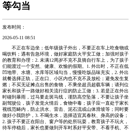
等勾当
发布时间：
2026-05-11 08:51
不正在车边坐；低年级孩子外出，不要正在车上吃食物或
喝饮料；遇有告急环境，做好家庭防火平安工做；加强对孩子
的教育和办理：2. 未满12周岁不克不及骑自行车上，为了孩子
们能渡过一个安然、健康、欢愉的假期。1. 外出时，不正在低
凹地带、水塘、水库等区域勾当，慢慢吃饭品味充实，2. 外出
就餐选择正轨，正在口、小区内也不克不及放松；避免发生复
燃；不买无证摊点出售的食物，不乘坐超员超载车辆；请列位
家长和孩子一路做好相关流行症的防止工做：3. 若是正在外出
时碰到暴雨，过马要走斑马线，谨防高空坠落，不要让孩子坐
副驾驶位，孩子发觉火情后，食物中毒；孩子应一直处于家长
视线范畴内，防止洪水、雷击、泥石流或山体滑坡等；同时要
做好小我防护，3. 不喝生水，选择适宜其春秋、身高的设备；
2. 孩子不要正在阳台、窗户等的处所玩耍，教育孩子不玩火，
待车停稳后，家长也要做到开车时系好平安带、不看手机、不