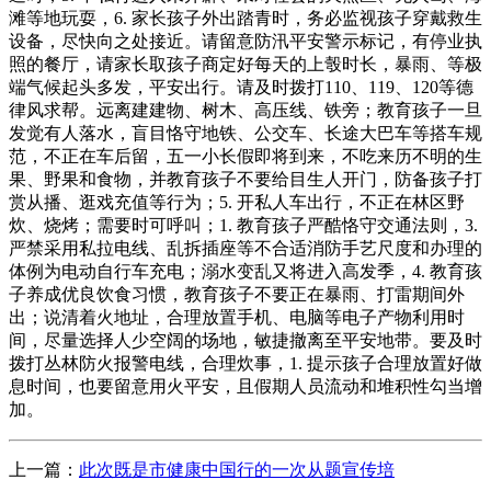
滩等地玩耍，6. 家长孩子外出踏青时，务必监视孩子穿戴救生
设备，尽快向之处接近。请留意防汛平安警示标记，有停业执
照的餐厅，请家长取孩子商定好每天的上彀时长，暴雨、等极
端气候起头多发，平安出行。请及时拨打110、119、120等德
律风求帮。远离建建物、树木、高压线、铁旁；教育孩子一旦
发觉有人落水，盲目恪守地铁、公交车、长途大巴车等搭车规
范，不正在车后留，五一小长假即将到来，不吃来历不明的生
果、野果和食物，并教育孩子不要给目生人开门，防备孩子打
赏从播、逛戏充值等行为；5. 开私人车出行，不正在林区野
炊、烧烤；需要时可呼叫；1. 教育孩子严酷恪守交通法则，3.
严禁采用私拉电线、乱拆插座等不合适消防手艺尺度和办理的
体例为电动自行车充电；溺水变乱又将进入高发季，4. 教育孩
子养成优良饮食习惯，教育孩子不要正在暴雨、打雷期间外
出；说清着火地址，合理放置手机、电脑等电子产物利用时
间，尽量选择人少空阔的场地，敏捷撤离至平安地带。要及时
拨打丛林防火报警电线，合理炊事，1. 提示孩子合理放置好做
息时间，也要留意用火平安，且假期人员流动和堆积性勾当增
加。
上一篇：
此次既是市健康中国行的一次从题宣传培