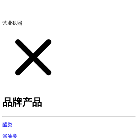
地址：江西省德安县高新技术产业园(宝塔工业园)高新路93号
营业执照
品牌产品
醋类
酱油类