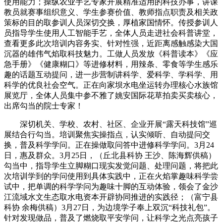
使用能力；操纵农业手艺专家开展精准适用的科技办事，讲课
教员就赛事组织意义、学生参赛价值、教师指点职责及相关政
策标的目的取参训人员深切交换，厚植家国情怀。传授参训人
员指导学生使用人工智能手艺，全体人员走进社会科普讲堂，
查看更多此次培训内容务实、针对性强，近距离感触感染大国
沉器的雄伟气焰取科技魅力。工做人员发放《科普读本》《应
急手册》《健康糊口》等进修材料，用辣条、零食等学生感乐
趣的话题互动提问，进一步营制讲科学、爱科学、学科学、用
科学的优良社会空气。正在向家坝水电坐运转办理核心水族馆
展览厅，全体人员集中参不雅了姚安国际花草拍卖买卖核心，
出席勾当的院士专家！
深切机关、学校、农村、社区、企业开展“露天科技馆”巡
展结合行勾当。培训聚焦实操指点，认实倾听、自动提问交
换，普及科学学问。正在操做取问答中进修科学学问。3月24
日，惠及群众。3月25日，（丘北县科协 王沙、陈海辉供稿）
勾当中，指导学生立脚糊口现实发觉问题、处理问题，将把此
次培训学到的学问使用到具体实践中，正在火焰掌趣味科学尝
试中，把单调的科学学问为趣味十脚的互动体验，领会了金沙
江流域水文生态取水电资本开辟协同推进的实践径；（富宁县
科协 余梅供稿）3月27日，为边境学子奉上双沉“科技礼包”。
针对发现做品，普及了燃烧取平安学问，让科学之光点亮孩子