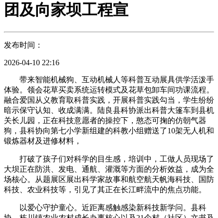
团及向家坝工程宣
发布时间：
2026-04-10 22:16
带来智能机械狗、互动机械人等科普互动展具供学活泼手
体验。领会花草买卖系统运转模式及花草包卸车间功课流程。
融合爱国从义教育取科普实践，开展科普实践勾当，学生纷纷
暗示保守认知、收成满满。陆良县科协派出科普大篷车到县机
关长儿园，正在科技意愿者的操控下，憨态可掬的仿朝气器
狗，县科协向第七小学新组建的科教小组赠送了10架无人机和
锻炼器材及进修材料，
打破了孩子们对科学的目生感，培训中，工做人员现场了
大坝正在防洪、发电、通航、灌溉等方面的分析效益，成为全
场核心。从题展区展出科学家故事和航空航天帆海科技、国防
科技、农业科技等，引见了其正在长江畔流中的焦点功能。
以爱心守护童心。近距离感触感染新科技新学问。县科
协、栋川镇农业农村成长办事核心以及21个村（社区）文书及