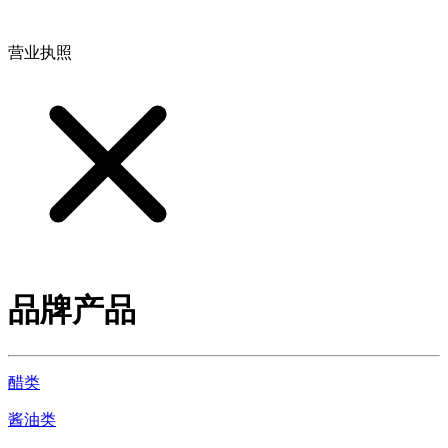
地址：江西省德安县高新技术产业园(宝塔工业园)高新路93号
营业执照
品牌产品
醋类
酱油类