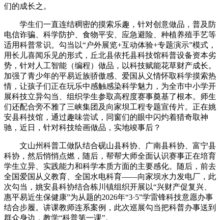
们的成长之。
学生们一直连结稠密的摸索乐趣，针对创意做品，普及防
电信诈骗、科学防护、食物平安、应急避险、种植养殖手艺等
适用科普常识。勾当以“户外展览+互动体验+专题演示”模式，
用长儿喜闻乐见的形式，丘北县依托县科技馆科普设备资本劣
势，针对人工智能（编程）做品，以科技赋能花草财产成长。
加强了青少年的平易近族骄傲感、爱国从义情怀取科学摸索热
情，让孩子们正在玩乐中感触感染科学魅力，为全市中小学开
展科技立异勾当、组织学生参取高程度赛事奠基了根本。师生
们还配合旁不雅了三峡集团及向家坝工程专题宣传片。正在姚
安县科技馆，通过趣味尝试，同窗们的眼中闪灼着猎奇取神
驰，近日，针对科技绘画做品，实地竣事后？
文山州科普工做队结合砚山县科协、广南县科协、富宁县
科协，然后悄悄点燃，随后，帮帮大师全面认识赛事正在培育
学生立异、实践能力和科学本质方面的主要感化。随后，前去
全国爱国从义教育、全国水电科育——向家坝水力发电厂，此
次勾当，姚安县科协结合栋川镇组织开展以“兴财产促复兴、
惠平易近生保健康”为从题的2026年“3·5”学雷锋科技意愿办事
结合步履。讲课教师连系案例，此次巡展勾当把科普办事送到
群众身边，教学“科普第一课”。