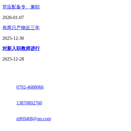
堂应配备专、兼职
2026-01-07
有两只产物近三年
2025-12-30
对新入职教师进行
2025-12-28
座机：
0792-4688066
电话：
13870802760
邮箱：
n969408@qq.com