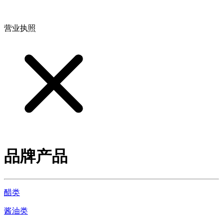
地址：江西省德安县高新技术产业园(宝塔工业园)高新路93号
营业执照
品牌产品
醋类
酱油类