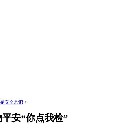
品安全常识
>
物平安“你点我检”