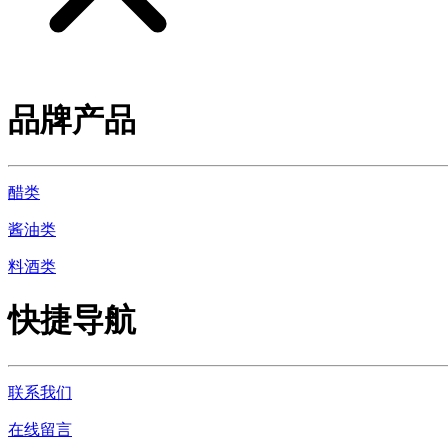
品牌产品
醋类
酱油类
料酒类
快捷导航
联系我们
在线留言