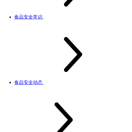
食品安全常识
食品安全动态