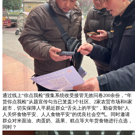
通过线上“你点我检”搜集系统收受接管无效问卷200余份，“年
货你点我检”从题宣传勾当已笼盖3个社区、2家农贸市场和6家
超市，切实保障人平易近群众“舌尖上的平安”，勤奋营制“人
人关怀食物平安、人人食物平安”的优良社会空气。同时邀请
群众对米面油、肉蛋奶、蔬果、糕点等大年货食物进行点选，
同时？