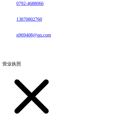
座机：
0792-4688066
电话：
13870802760
邮箱：
n969408@qq.com
地址：江西省德安县高新技术产业园(宝塔工业园)高新路93号
营业执照