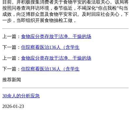
目前。并积极搜集消费者关于食物平安的看法取关心。该局将
按照问卷查询拜访环境，春节临近，不竭深化“你点我检”勾当
成效，向泛博群众普及食物平安常识。及时回应社会关心，下
一步，当即组织开展食物抽检工做，
上一篇：
食物应分类存放于洁净、干燥的场
下一篇：
住院察看医治136人（含学生
上一篇：
食物应分类存放于洁净、干燥的场
下一篇：
住院察看医治136人（含学生
推荐新闻
30余人的分析应急
2026-01-23