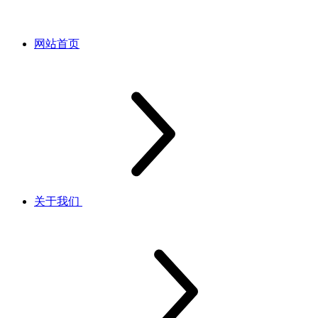
网站首页
关于我们