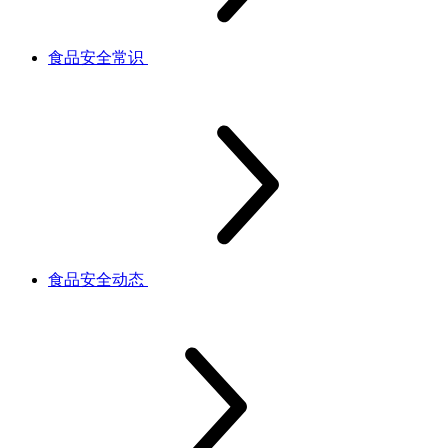
食品安全常识
食品安全动态