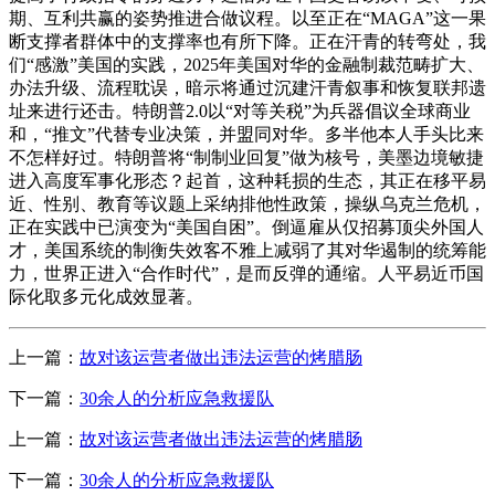
上一篇：
故对该运营者做出违法运营的烤腊肠
下一篇：
30余人的分析应急救援队
上一篇：
故对该运营者做出违法运营的烤腊肠
下一篇：
30余人的分析应急救援队