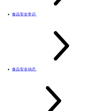
食品安全常识
食品安全动态