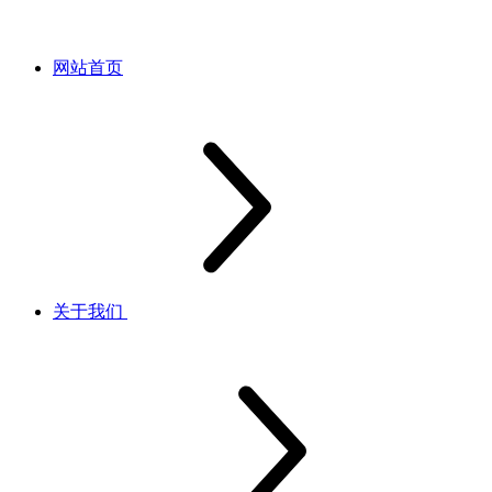
网站首页
关于我们