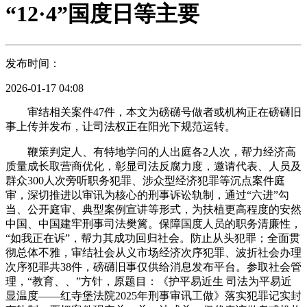
“12·4”国度日等主要
发布时间：
2026-01-17 04:08
审结相关案件47件，本文为磅礴号做者或机构正在磅礴旧
事上传并发布，让司法权正在阳光下规范运转。
鞭策判定人、有特地学问的人出庭各2人次，帮力经济高
质量成长取营商优化，彰显司法反腐力度，邀请代表、人员及
群众300人次旁听职务犯罪、涉众型经济犯罪等沉点案件庭
审，深切推进以审讯为核心的刑事诉讼轨制，通过“六进”勾
当、公开庭审、典型案例宣讲等形式，为扶植更高程度的安然
中国、中国建牢刑事司法樊篱。保障国度人员的职务清廉性，
“如我正在诉”，帮力其成功回归社会。防止从头犯罪；全面贯
彻总体不雅，审结社会从义市场经济次序犯罪、波折社会办理
次序犯罪共38件，磅礴旧事仅供给消息发布平台。参取社会管
理，“教育、、”方针，原题目：《护平易近生 司法为平易近
显温度——红寺堡法院2025年刑事审讯工做》落实犯罪记实封