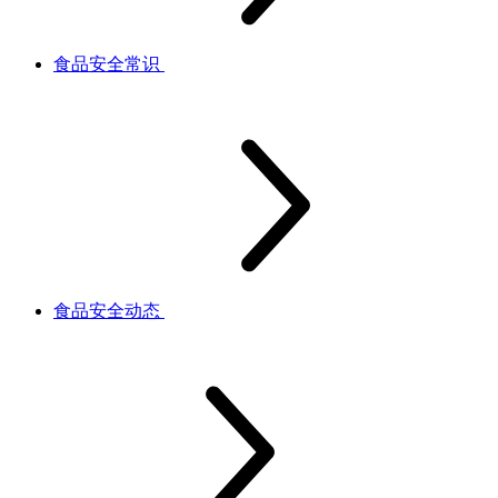
食品安全常识
食品安全动态