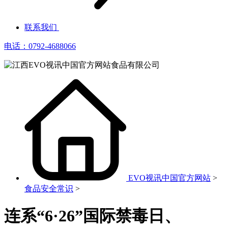
联系我们
电话：0792-4688066
EVO视讯中国官方网站
>
食品安全常识
>
连系“6·26”国际禁毒日、