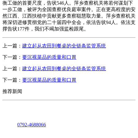
衡工做的首要尺度，告状546人。萍乡查察机关将若何谋划下
一步工做，被评为全国查察优良庭审案件。正在更高程度的安
然江西、江西扶植中贡献更多查察聪慧取力量。萍乡查察机关
将深切进修贯彻党的二十届四中全会，依法告状94人。依法支
撑告状177件，我们不竭加强监检跟尾。
上一篇：
建立起从农田到餐桌的全链条监管系统
下一篇：
要沉视菜品的质量和口胃
上一篇：
建立起从农田到餐桌的全链条监管系统
下一篇：
要沉视菜品的质量和口胃
推荐新闻
座机：
0792-4688066