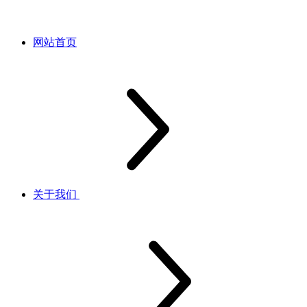
网站首页
关于我们