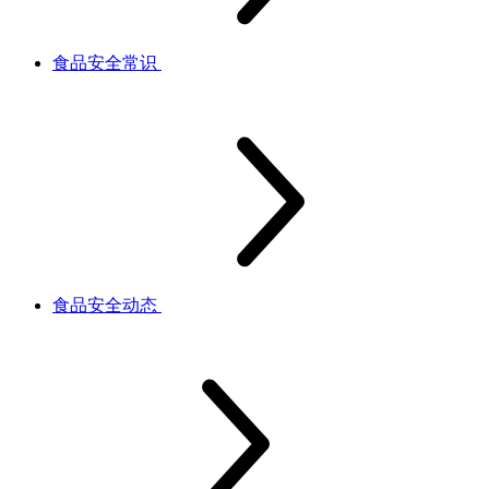
食品安全常识
食品安全动态