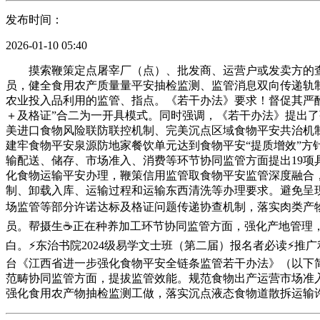
发布时间：
2026-01-10 05:40
摸索鞭策定点屠宰厂（点）、批发商、运营户或发卖方的查
员，健全食用农产质量量平安抽检监测、监管消息双向传递轨制
农业投入品利用的监管、指点。《若干办法》要求！督促其严
＋及格证”合二为一开具模式。同时强调，《若干办法》提出
美进口食物风险联防联控机制、完美沉点区域食物平安共治机制
建牢食物平安泉源防地家餐饮单元达到食物平安“提质增效”
输配送、储存、市场准入、消费等环节协同监管方面提出19
化食物运输平安办理，鞭策信用监管取食物平安监管深度融合
制、卸载入库、运输过程和运输东西清洗等办理要求。避免呈
场监管等部分许诺达标及格证问题传递协查机制，落实肉类产
员。帮摄生☕正在种养加工环节协同监管方面，强化产地管理
白。⚡东治书院2024级易学文士班（第二届）报名者必读⚡
台《江西省进一步强化食物平安全链条监管若干办法》（以下简
范畴协同监管方面，提拔监管效能。规范食物出产运营市场准
强化食用农产物抽检监测工做，落实沉点液态食物道散拆运输