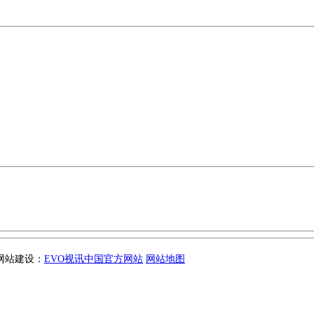
 网站建设：
EVO视讯中国官方网站
网站地图