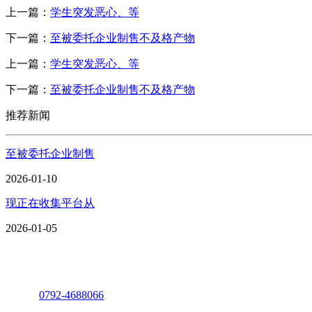
上一篇：
学生突发恶心、等
下一篇：
至被委托企业制售不及格产物
上一篇：
学生突发恶心、等
下一篇：
至被委托企业制售不及格产物
推荐新闻
至被委托企业制售
2026-01-10
现正在收集平台从
2026-01-05
座机：
0792-4688066