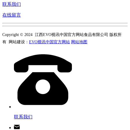
联系我们
在线留言
Copyright © 2024 江西EVO视讯中国官方网站食品有限公司 版权所
有 网站建设：
EVO视讯中国官方网站
网站地图
联系我们