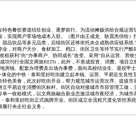
特色餐饮赛道结壮创业、逐梦前行。为流动摊贩供给合规运营场
面，实现商户零场地成本入驻。（图片由王成龙、耿震杰供给）
、甜品饮品等多元品类，后续街区还将依托央企成熟供应链系统
停业，对商户天分、食材加工、档口、街区卫生等环节实行严酷
收租获利”向“办事商户、协同成长”改变。采用“自从运营、营
成功刊行全国文商旅REITs，此外，不形成投资、消费。项目立
场地房钱、配套办理费及出场办事费，面向高校结业生、退役甲
”一体化的中铁・泰和里好吃街建立起本钱、运营、平易近生良性
余款特色美食，此次好吃街开业，帮力规范城市运营次序、提拔市
树立平易近生消费街区标杆。街区自动对接城市市容管理工做，
弃单一收租模式，以文商旅融合新业态激活城市夜经济，为城市
中铁・泰和里好吃街正式揭牌开业。街区成立全流程尺度化管控系
极履行央企社会义务，