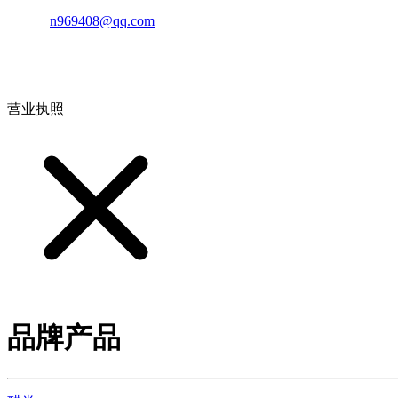
邮箱：
n969408@qq.com
地址：江西省德安县高新技术产业园(宝塔工业园)高新路93号
营业执照
品牌产品