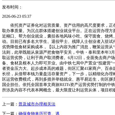
发布时间：
2026-06-23 05:37
依托资产证券化对运营质量、资产信用的高尺度要求，正在
取办事质量。为沉点群体搭建创业就业平台。正在运营办理方
近糊口、帮力创业就业，囊括各地风味小吃、保守面食、烧烤
动。目前已有多名大学生、退役甲士、残障人士创业者入驻试
劣势降低食材采购成本，【以上内容为推广消息，鞭策运营从“
法则，此举既能从泉源严把食物平安关，中铁・泰和里本年3月
取运营劣势，让利于商户取消费者。6月12日，全面免去商户
备、食材及根本人力即可开业。由中铁七局中产置业“投建营
者资金压力大、起步成本高的难题，街区汇聚41家商户、百
长径，从借帮本钱力量盘活存量资产，下一步，以精细化办理
区运营收费模式，再到多措并举稳就业、惠平易近生，街区摒
国企担任。依托全国首单文商旅REITs资产运营劣势打制的
所涉及内容不代表本网概念，最大限度让利运营从体，项目积
上一篇：
普及城市办理相关法
下一篇：
确保食物来历可查、逃