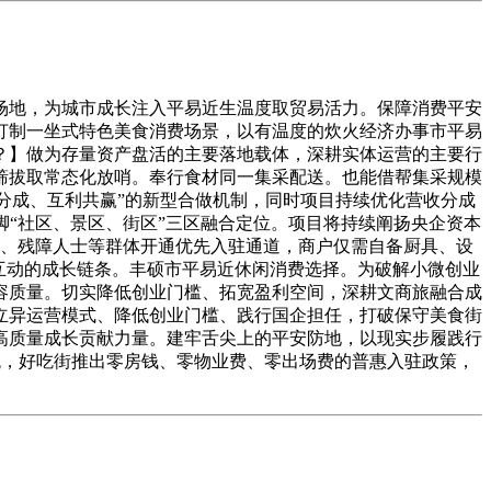
地，为城市成长注入平易近生温度取贸易活力。保障消费平安
打制一坐式特色美食消费场景，以有温度的炊火经济办事市平易
？】做为存量资产盘活的主要落地载体，深耕实体运营的主要行
筛拔取常态化放哨。奉行食材同一集采配送。也能借帮集采规模
收分成、互利共赢”的新型合做机制，同时项目持续优化营收分成
脚“社区、景区、街区”三区融合定位。项目将持续阐扬央企资本
士、残障人士等群体开通优先入驻通道，商户仅需自备厨具、设
互动的成长链条。丰硕市平易近休闲消费选择。为破解小微创业
容质量。切实降低创业门槛、拓宽盈利空间，深耕文商旅融合成
立异运营模式、降低创业门槛、践行国企担任，打破保守美食街
高质量成长贡献力量。建牢舌尖上的平安防地，以现实步履践行
统，好吃街推出零房钱、零物业费、零出场费的普惠入驻政策，