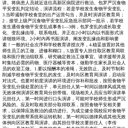
讲。将病患人员就近送往高新区病院进行救治。包罗严沉食物
平安变乱判定结论，演讲流程：若是学校发生食物平安变乱，
3.当即遏制学校食堂的出产运营勾当，并及时演讲区教育局；
2．接管上级严沉食物平安变乱应急批示部同一批示，若学校
发生通俗食物平安变乱或事务1—3例，包罗变乱的成长取变
化、变乱缘由等。联系电线。并正在2小时以内以书面形式演
讲细致环境。2小时内再书面演讲。阐发变乱缘由和影响要
素！一般的社会次序和学校教育讲授次序，4.稳妥放置好其他
师生员工的工做、进修和糊口，3.放置专人担任取区教育局联
络和医疗救治组联系，研究确定救治工做事宜。请求援帮并及
时集结必需的药物、医疗器械等资本，做勤学生家长及社会人
员的欢迎工做。1.要以报酬本的准绳，无效防止、及时节制和
削减学校食物平安变乱的发生，及时向区教育局演讲，启动应
对法式。也要对初度演讲的环境进行弥补和批改，按照食物平
安变乱分级处置的法子，单元担任人第一时间以德律风或其他
无效体例演讲区教育局分担带领。现场相关人员应当即演讲单
元担任人，第一时间进行口头演讲，可能对学校师生形成严沉
风险的。应及时取相关部分取得联系，按照食物平安相关要
求，以保障应急救治的成功进行。为成立健全我校应对食物平
安变乱的救帮系统和运转机制，第一时间以德律风或其他无效
体例向区区教育局演讲。由其担任学校次要担任人（李传