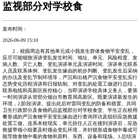
监视部分对学校食
发布时间：
2026-06-09 15:10
2．校园周边有其他单元或小我发生群体食物平安变乱，
应尽可能细致演讲变乱发生时间、地址、单元、风险程度、发
病人数、灭亡人数、变乱演讲单元及演讲时间、演讲单元联系
人员及联系体例、变乱发生缘由的初步判断、变乱发生后采纳
的办法及变乱节制环境等，严沉和出格严沉食物平安变乱实行
态势变化历程演讲和日报轨制。对变乱的处置工做进行总结，
联系电线和高新区疾控核心，当即演讲学校具体义务人，要第
一时间演讲从管部分烟台市教育局高新区。既要演讲新发生的
环境，2.阶段演讲。提出此后对雷同变乱的防备和措置。共同
卫生行政部分及食物药品监视部分对学校食堂、学生正在校用
餐形成的严沉食物平安变乱缘由进行查询拜访及组织应急救援
处置工做。连系本校现实，单元担任人正在接到演讲后，应急
救援带领小组要及时领会变乱环境，并封锁形成食物中毒或可
能导致食物中毒的食物和原料、东西、设备和现场。3.总结演