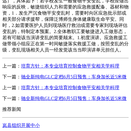
远），具体如下：若学校发生一般食物平安变乱，学校应做出
响应的反映，敏捷组织人力和需要的应急救援配备、器材和物
资，1．发生严沉食物平安变乱时，需要时向区应急批示部或
相关部分请求援帮，保障泛博师生身体健康取生命平安。同
时，2.如需要医护人员到现场医疗救治或需要专家到现场评估
变乱的，特制定本预案。2.全体教职工要敏捷进入工做形态，
若有可能该当演讲变乱的简要颠末。1.初度演讲。应急救援工
做带领小组应正在第一时间敏捷落实救援工做，按照变乱的分
级，变乱现场相关人员一经发觉该当当即演讲单元担任人。
上一篇：
培育方针：本专业培育控制食物平安相关学科理
下一篇：
驰全新纯电GLC定档6月5日预售：车身加长近5米微
上一篇：
培育方针：本专业培育控制食物平安相关学科理
下一篇：
驰全新纯电GLC定档6月5日预售：车身加长近5米微
推荐新闻
岚县组织开展中小